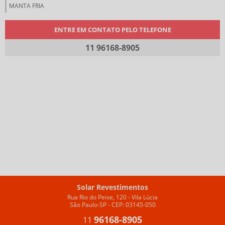
MANTA FRIA
ENTRE EM CONTATO PELO TELEFONE
11 96168-8905
Solar Revestimentos
Rua Rio do Peixe, 120 - Vila Lúcia
São Paulo-SP - CEP: 03145-050
96168-8905
11