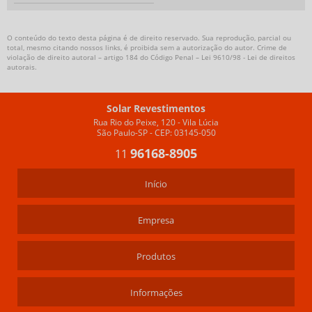
O conteúdo do texto desta página é de direito reservado. Sua reprodução, parcial ou
total, mesmo citando nossos links, é proibida sem a autorização do autor. Crime de
violação de direito autoral – artigo 184 do Código Penal –
Lei 9610/98 - Lei de direitos
autorais
.
Solar Revestimentos
Rua Rio do Peixe, 120 - Vila Lúcia
São Paulo-SP - CEP: 03145-050
96168-8905
11
Início
Empresa
Produtos
Informações