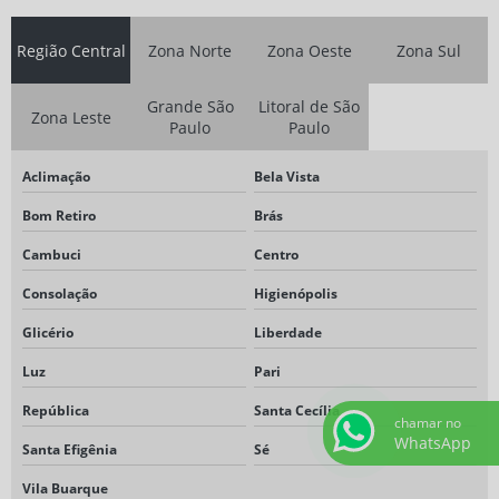
Região Central
Zona Norte
Zona Oeste
Zona Sul
Grande São
Litoral de São
Zona Leste
Paulo
Paulo
Aclimação
Bela Vista
Bom Retiro
Brás
Cambuci
Centro
Consolação
Higienópolis
Glicério
Liberdade
Luz
Pari
República
Santa Cecília
chamar no
WhatsApp
Santa Efigênia
Sé
Vila Buarque