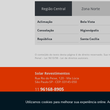
Região Central
Zona Norte
Aclimação
Bela Vista
Consolação
Higienópolis
República
Santa Cecília
O conteúdo do texto desta página é de direito reservado. Sua re
Penal –
Lei 9610/98 - Lei de direitos autorais
.
Solar Revestimentos
Rua Rio do Peixe, 120 - Vila Lúcia
São Paulo-SP - CEP: 03145-050
96168-8905
11
Copyright © Solar Revestimentos. (Lei 9610 de 19/02/1998)