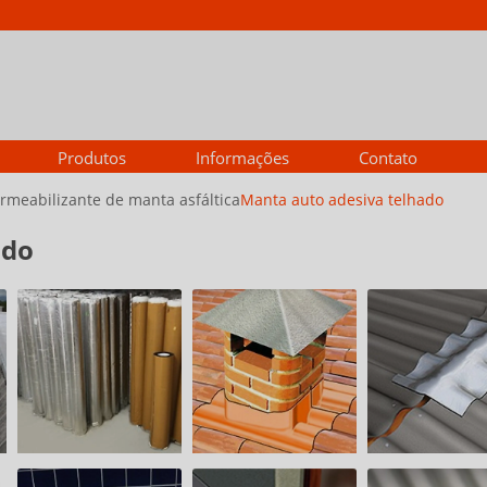
Produtos
Informações
Contato
rmeabilizante de manta asfáltica
Manta auto adesiva telhado
ado