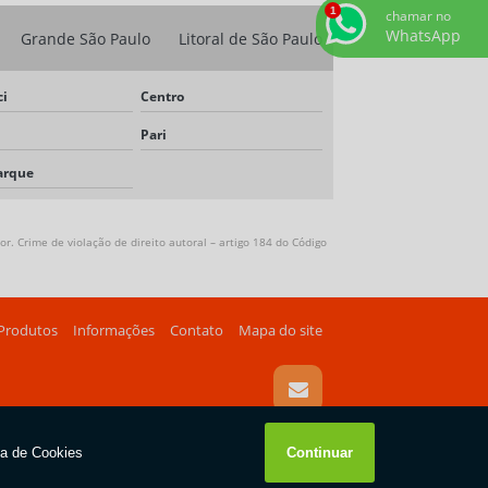
chamar no
WhatsApp
Grande São Paulo
Litoral de São Paulo
i
Centro
Pari
arque
r. Crime de violação de direito autoral – artigo 184 do Código
Produtos
Informações
Contato
Mapa do site
W3C
W3C