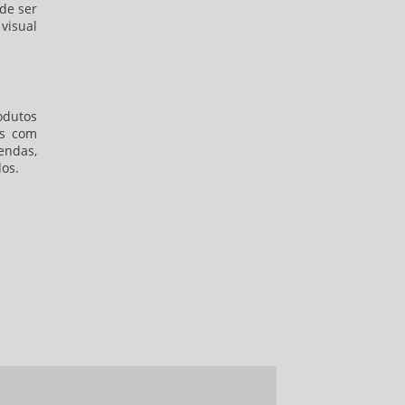
de ser
 visual
dutos
as com
endas,
dos.