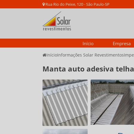
Rua Rio do Peixe, 120 - São Paulo-SP
Início
Empresa
Início
Informações Solar Revestimentos
Impe
Manta auto adesiva telh