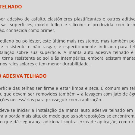
 TELHADO
r adesivo de asfalto, elastômeros plastificantes e outros aditiv
as superfícies, exceto teflon e silicone, e produzida com tecn
ão, conhecida como primer.
ietileno ou poliéster, este último mais resistente, mas também po
de resistente e não rasgar, é especificamente indicada para te
talação sobre sua superfície. A
manta auto adesiva telhado
é 
a torna resistente ao sol e às intempéries, embora existam mant
nos raios solares e tem menor durabilidade.
 ADESIVA TELHADO
rfície das telhas ser firme e estar limpa e seca. É comum em te
ção, que devem ser removidos também – a lavagem com jato de ág
ões necessárias para prosseguir com a aplicação.
deve-se iniciar a instalação da
manta auto adesiva telhado
em l
ara a borda mais alta, de modo que as sobreposições se encontrem
 o que dá segurança adicional contra erros de aplicação, como r