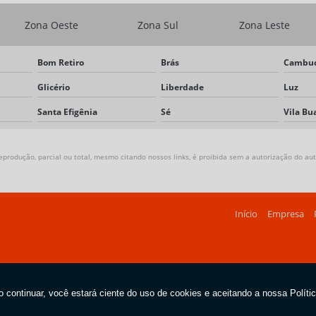
Zona Oeste
Zona Sul
Zona Leste
Bom Retiro
Brás
Cambuc
Glicério
Liberdade
Luz
Santa Efigênia
Sé
Vila Bu
produção, parcial ou total, mesmo citando nossos links, é proibida sem a autorização do auto
Início
Empresa