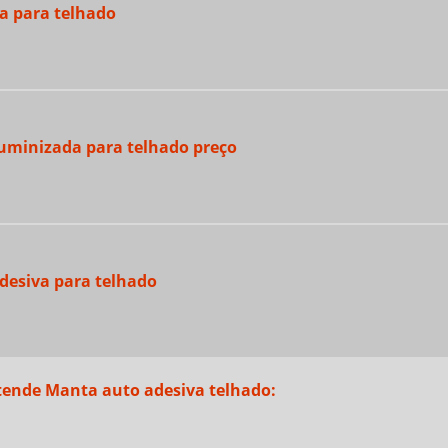
a para telhado
uminizada para telhado preço
desiva para telhado
tende Manta auto adesiva telhado: