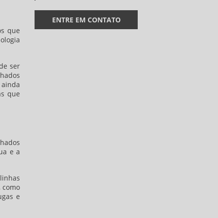
ENTRE EM CONTATO
os que
ologia
de ser
lhados
ainda
as que
lhados
ua e a
inhas
, como
ugas e